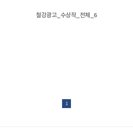
철강광고_수상작_전체_6
1